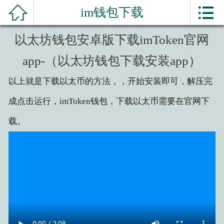


im钱包下载


网站首页
分
以太坊钱包安卓版下载imToken官网
imtoken官网
app-（以太坊钱包下载安装app）
类
下载imToken
以上就是下载以太币的方法，，开始安装即可，解压完
imtoken下载
成点击运行，imToken钱包，下载以太币需要在官网下
imtoken钱包
载。
imToken
im钱包下载
im下载